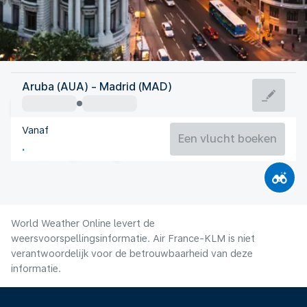
Spanje
Aruba (AUA) - Madrid (MAD)
Madrid
Vanaf
27°C
Spanje
Een vlucht boeken
Vluchttijd
Aug.
World Weather Online levert de
weersvoorspellingsinformatie. Air France-KLM is niet
verantwoordelijk voor de betrouwbaarheid van deze
informatie.