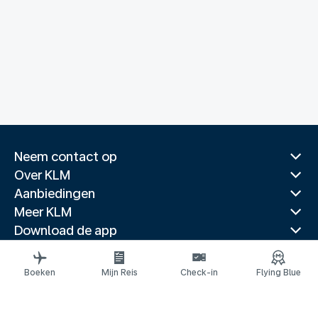
Neem contact op
Over KLM
Aanbiedingen
Meer KLM
Download de app
Gerelateerde websites
Reisgidsen
Boeken
Mijn Reis
Check-in
Flying Blue
Topbestemmingen
Populaire landen