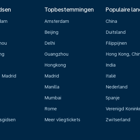
dsen
Topbestemmingen
Populaire la
dam
Amsterdam
China
Beijing
Duitsland
hou
Delhi
Filippijnen
ng
Guangzhou
Hong Kong, Chi
Hongkong
India
s Madrid
Madrid
Italië
Manilla
Nederland
Mumbai
Spanje
Rome
Verenigd Koninkr
isgidsen
Meer vliegtickets
Zwitserland