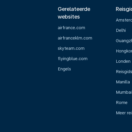
Gerelateerde
Reisgi
websites
Amster
airfrance.com
Delhi
airfranceklm.com
Guangz
skyteam.com
Hongko
flyingblue.com
Londen
Engels
Reisgid
Manilla
Mumbai
Rome
Meer re