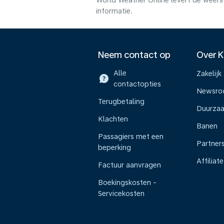
World Weather Online levert de weers
informatie.
Neem contact op
Over 
Alle
Zakelijk
contactopties
Newsr
Terugbetaling
Duurza
Klachten
Banen
Passagiers met een
Partner
beperking
Affiliate
Factuur aanvragen
Boekingskosten -
Servicekosten