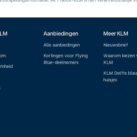
voorspellingsinformatie. Air France-KLM is niet verantwoordelijk 
KLM
Aanbiedingen
Meer KLM
Alle aanbiedingen
Nieuwsbrief
oom
Kortingen voor Flying
Waarom kiezen 
Blue-deelnemers
KLM
amheid
KLM Delfts bla
huisjes
s