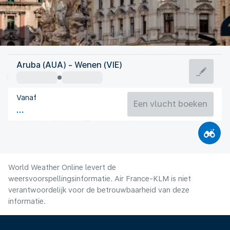
Oostenrijk
Aruba (AUA) - Wenen (VIE)
Wenen
Vanaf
22°C
Oostenrijk
Een vlucht boeken
Vluchttijd
Aug.
World Weather Online levert de
weersvoorspellingsinformatie. Air France-KLM is niet
verantwoordelijk voor de betrouwbaarheid van deze
informatie.