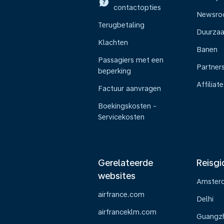
contactopties
Newsr
Terugbetaling
Duurza
Klachten
Banen
Passagiers met een
Partner
beperking
Affiliate
Factuur aanvragen
Boekingskosten -
Servicekosten
Gerelateerde
Reisgi
websites
Amster
airfrance.com
Delhi
airfranceklm.com
Guangz