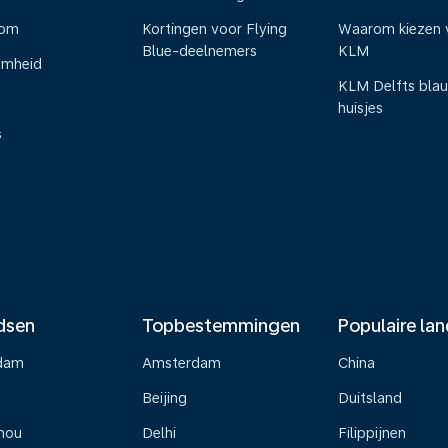
oom
Kortingen voor Flying
Waarom kiezen 
Blue-deelnemers
KLM
amheid
KLM Delfts bla
huisjes
s
dsen
Topbestemmingen
Populaire la
dam
Amsterdam
China
Beijing
Duitsland
hou
Delhi
Filippijnen