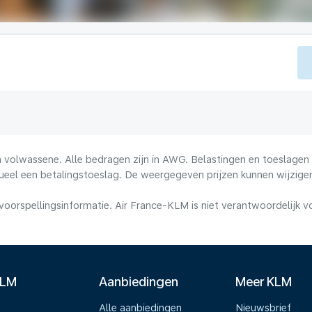
volwassene. Alle bedragen zijn in AWG. Belastingen en toeslagen z
ueel een betalingstoeslag. De weergegeven prijzen kunnen wijzigen
voorspellingsinformatie. Air France-KLM is niet verantwoordelijk 
KLM
Aanbiedingen
Meer KLM
Alle aanbiedingen
Nieuwsbrief