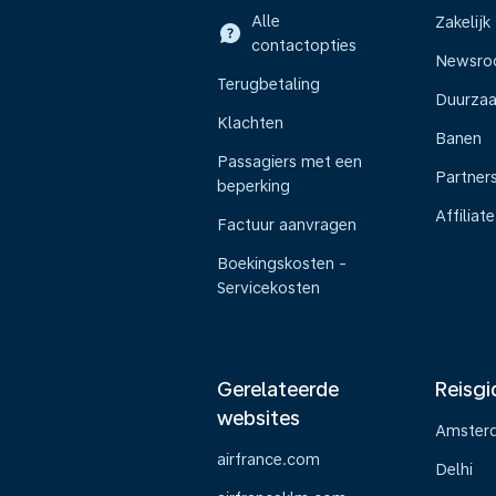
Alle
Zakelijk
contactopties
Newsr
Terugbetaling
Duurza
Klachten
Banen
Passagiers met een
Partner
beperking
Affiliate
Factuur aanvragen
Boekingskosten -
Servicekosten
Gerelateerde
Reisgi
websites
Amster
airfrance.com
Delhi