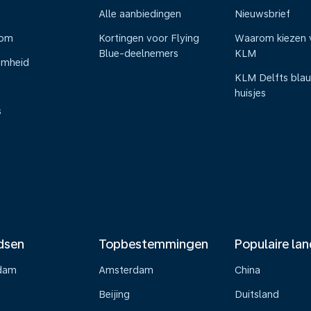
Alle aanbiedingen
Nieuwsbrief
oom
Kortingen voor Flying
Waarom kiezen 
Blue-deelnemers
KLM
amheid
KLM Delfts bla
huisjes
s
dsen
Topbestemmingen
Populaire la
dam
Amsterdam
China
Beijing
Duitsland