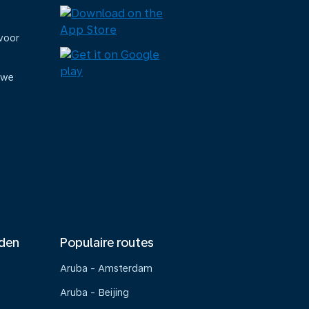
voor
uwe
nden
Populaire routes
Aruba - Amsterdam
Aruba - Beijing