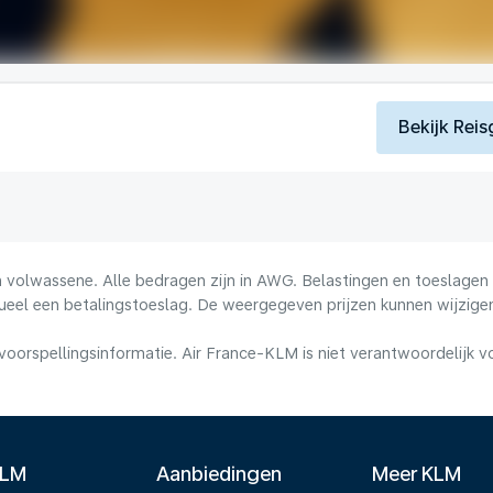
Bekijk Reis
volwassene. Alle bedragen zijn in AWG. Belastingen en toeslagen z
ueel een betalingstoeslag. De weergegeven prijzen kunnen wijzigen
voorspellingsinformatie. Air France-KLM is niet verantwoordelijk 
KLM
Aanbiedingen
Meer KLM