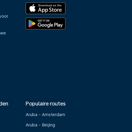
voor
uwe
nden
Populaire routes
Aruba - Amsterdam
Aruba - Beijing