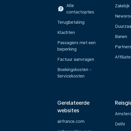
Alle
Zakelijk
contactopties
Newsr
Terugbetaling
Duurza
Klachten
Banen
Passagiers met een
Partner
beperking
Affiliate
Factuur aanvragen
Boekingskosten -
Servicekosten
Gerelateerde
Reisgi
websites
Amster
airfrance.com
Delhi