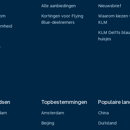
Alle aanbiedingen
Nieuwsbrief
oom
Kortingen voor Flying
Waarom kiezen 
Blue-deelnemers
KLM
amheid
KLM Delfts bla
huisjes
s
dsen
Topbestemmingen
Populaire la
dam
Amsterdam
China
Beijing
Duitsland