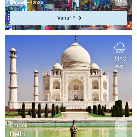
Indië
42h25
Vanaf *
31°C
Aug.
Ontdek
Delhi