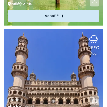
Indië
21h10
Vanaf *
26°C
Aug.
Ontdek
Hyderabad