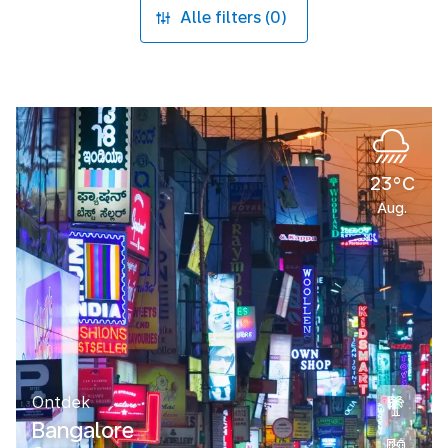
Alle filters (0)
23°C
Aug.
Ontdek
Bangalore