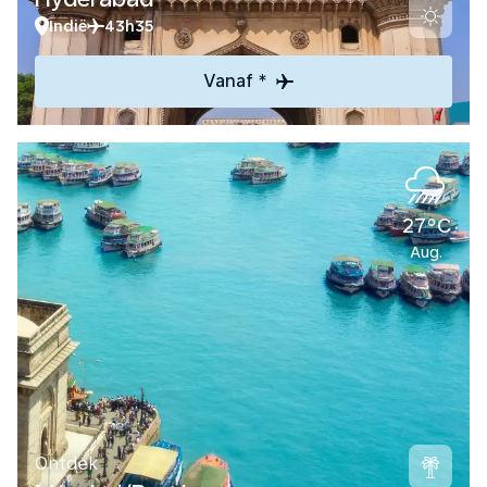
Indië
43h35
Vanaf *
27°C
Aug.
Ontdek