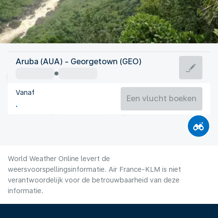
Guyana
Aruba (AUA) - Georgetown (GEO)
Georgetown
Vanaf
26°C
Guyana
Een vlucht boeken
Vluchttijd
Aug.
World Weather Online levert de
weersvoorspellingsinformatie. Air France-KLM is niet
verantwoordelijk voor de betrouwbaarheid van deze
informatie.