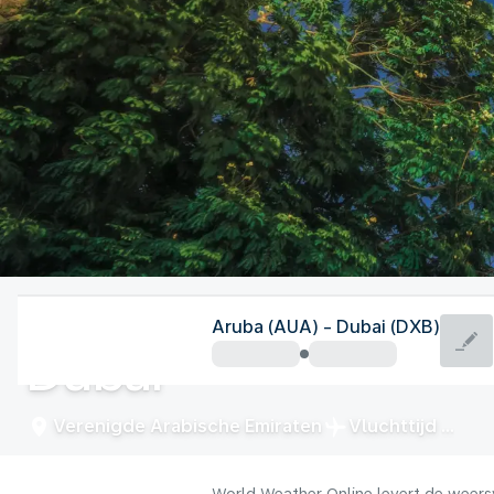
Verenigde Arabische Emiraten
Aruba (AUA) - Dubai (DXB)
Dubai
Verenigde Arabische Emiraten
Vluchttijd