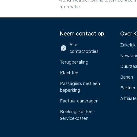
World Weather Online levert de weers
informatie.
Neem contact op
Over 
Alle
Zakelijk
contactopties
Newsr
Terugbetaling
Duurza
Klachten
Banen
Passagiers met een
Partner
beperking
Affiliate
Factuur aanvragen
Boekingskosten -
Servicekosten