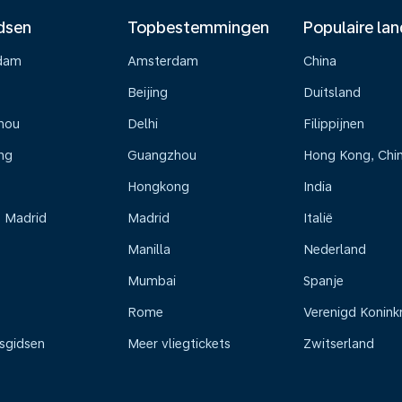
dsen
Topbestemmingen
Populaire la
dam
Amsterdam
China
Beijing
Duitsland
hou
Delhi
Filippijnen
ng
Guangzhou
Hong Kong, Chi
Hongkong
India
s Madrid
Madrid
Italië
Manilla
Nederland
Mumbai
Spanje
Rome
Verenigd Koninkr
isgidsen
Meer vliegtickets
Zwitserland