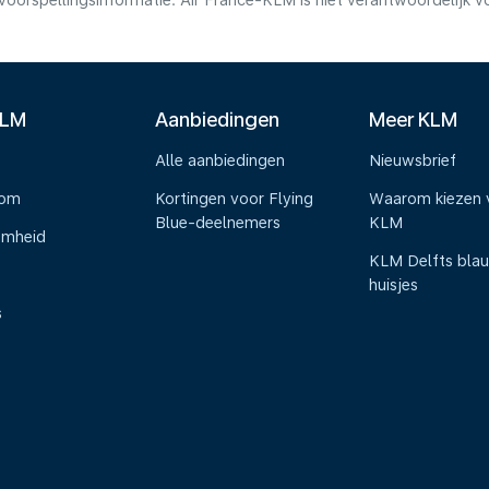
voorspellingsinformatie. Air France-KLM is niet verantwoordelijk 
KLM
Aanbiedingen
Meer KLM
Alle aanbiedingen
Nieuwsbrief
oom
Kortingen voor Flying
Waarom kiezen 
Blue-deelnemers
KLM
amheid
KLM Delfts bla
huisjes
s