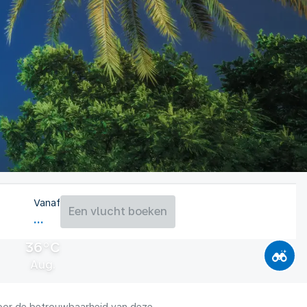
Vanaf
Een vlucht boeken
36°C
Aug.