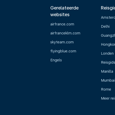
Gerelateerde
Reisgi
websites
Amster
airfrance.com
Delhi
airfranceklm.com
Guangz
skyteam.com
Hongko
flyingblue.com
Londen
Engels
Reisgid
Manilla
Mumbai
Rome
Meer re