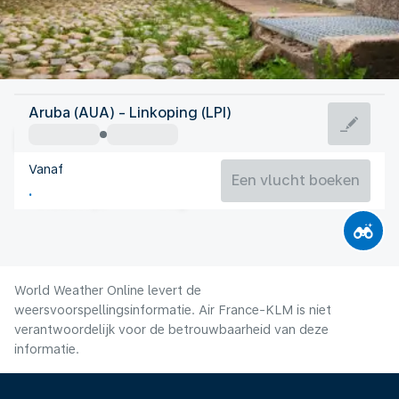
Zweden
Aruba (AUA) - Linkoping (LPI)
Linköping
Vanaf
17°C
Zweden
Een vlucht boeken
Vluchttijd
Aug.
World Weather Online levert de
weersvoorspellingsinformatie. Air France-KLM is niet
verantwoordelijk voor de betrouwbaarheid van deze
informatie.