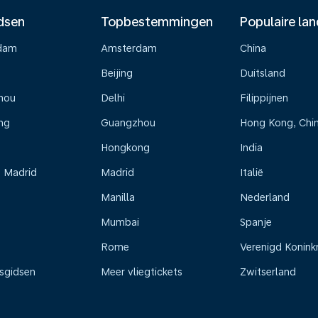
dsen
Topbestemmingen
Populaire la
dam
Amsterdam
China
Beijing
Duitsland
hou
Delhi
Filippijnen
ng
Guangzhou
Hong Kong, Chi
Hongkong
India
s Madrid
Madrid
Italië
Manilla
Nederland
Mumbai
Spanje
Rome
Verenigd Koninkr
isgidsen
Meer vliegtickets
Zwitserland