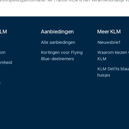
voorspellingsinformatie. Air France-KLM is niet verantwoordelijk 
KLM
Aanbiedingen
Meer KLM
Alle aanbiedingen
Nieuwsbrief
oom
Kortingen voor Flying
Waarom kiezen 
Blue-deelnemers
KLM
amheid
KLM Delfts bla
huisjes
s