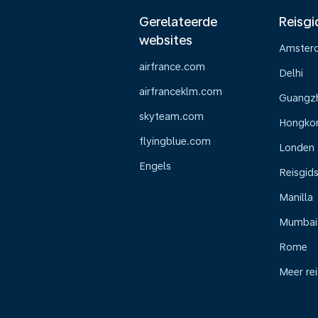
Gerelateerde
Reisgi
websites
Amster
airfrance.com
Delhi
airfranceklm.com
Guangz
skyteam.com
Hongko
flyingblue.com
Londen
Engels
Reisgid
Manilla
Mumbai
Rome
Meer re