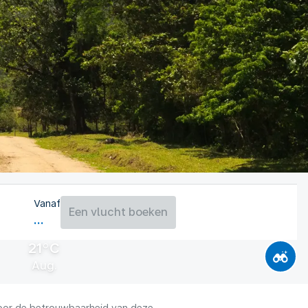
Vanaf
Een vlucht boeken
21°C
Aug.