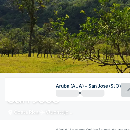
Costa Rica
Aruba (AUA) - San Jose (SJO)
San Jose
Costa Rica
Vluchttijd