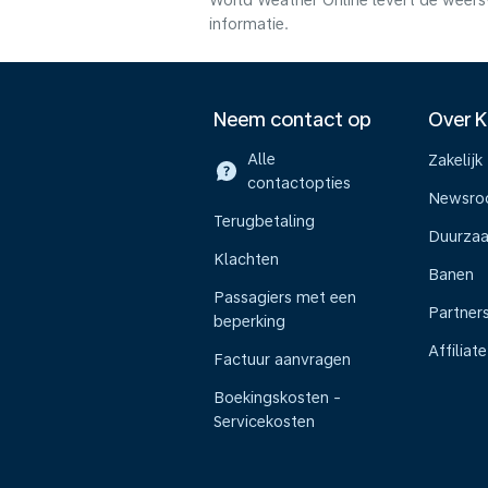
World Weather Online levert de weers
informatie.
Neem contact op
Over 
Alle
Zakelijk
contactopties
Newsr
Terugbetaling
Duurza
Klachten
Banen
Passagiers met een
Partner
beperking
Affiliate
Factuur aanvragen
Boekingskosten -
Servicekosten