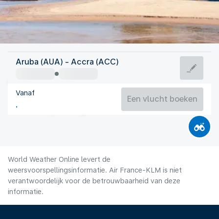
Ghana
Aruba (AUA) - Accra (ACC)
Accra
Vanaf
25°C
Ghana
Een vlucht boeken
Vluchttijd
Aug.
World Weather Online levert de
weersvoorspellingsinformatie. Air France-KLM is niet
verantwoordelijk voor de betrouwbaarheid van deze
informatie.