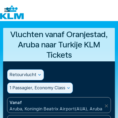

Vluchten vanaf Oranjestad,
Aruba naar Turkije KLM
Tickets
Retourvlucht
expand_more
1 Passagier, Economy Class
expand_more
Vanaf
close
Aruba, Koningin Beatrix Airport(AUA), Aruba