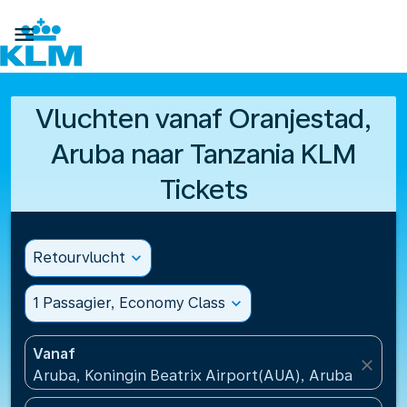

Vluchten vanaf Oranjestad,
Aruba naar Tanzania KLM
Tickets
Retourvlucht
expand_more
1 Passagier, Economy Class
expand_more
Vanaf
close
Aruba, Koningin Beatrix Airport(AUA), Aruba