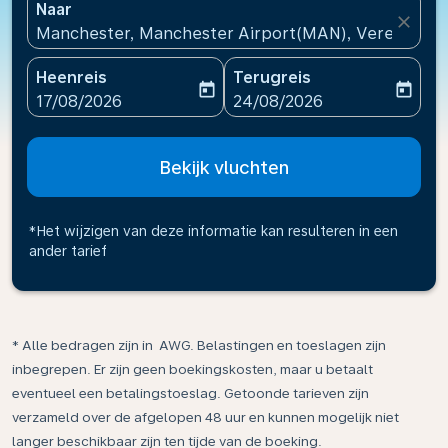
Naar
close
Manchester, Manchester Airport(MAN), Verenigd Ko
Heenreis
Terugreis
today
today
fc-booking-departure-date-aria-label
fc-booking-return-date-ari
17/08/2026
24/08/2026
Bekijk vluchten
*Het wijzigen van deze informatie kan resulteren in een
ander tarief
* Alle bedragen zijn in AWG. Belastingen en toeslagen zijn
inbegrepen. Er zijn geen boekingskosten, maar u betaalt
eventueel een betalingstoeslag. Getoonde tarieven zijn
verzameld over de afgelopen 48 uur en kunnen mogelijk niet
langer beschikbaar zijn ten tijde van de boeking.