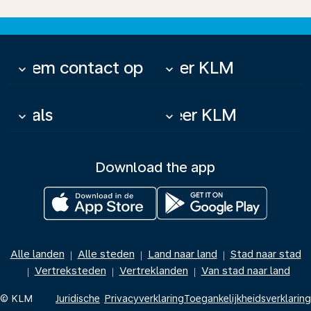
Neem contact op
Over KLM
keyboard_arrow_down
keyboard_arrow_down
Deals
Meer KLM
keyboard_arrow_down
keyboard_arrow_down
Download the app
Alle landen
Alle steden
Land naar land
Stad naar stad
|
|
|
Vertreksteden
Vertreklanden
Van stad naar land
|
|
|
© KLM
Juridische
Privacyverklaring
Toegankelijkheidsverklaring