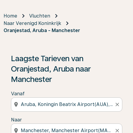
Home
Vluchten
Naar Verenigd Koninkrijk
Oranjestad, Aruba - Manchester
Laagste Tarieven van
Oranjestad, Aruba naar
Manchester
Vanaf
location_on
close
Naar
location_on
close