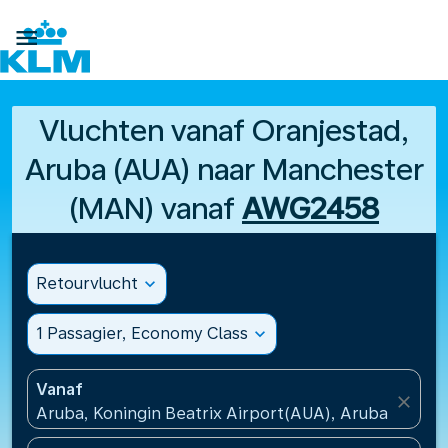

Vluchten vanaf Oranjestad,
Aruba (AUA) naar Manchester
(MAN) vanaf
AWG2458
Retourvlucht
expand_more
1 Passagier, Economy Class
expand_more
Vanaf
close
Aruba, Koningin Beatrix Airport(AUA), Aruba