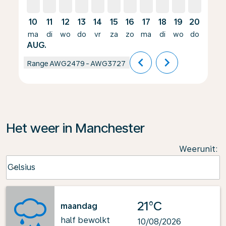
10
11
12
13
14
15
16
17
18
19
20
21
ma
di
wo
do
vr
za
zo
ma
di
wo
do
vr
AUG.
chevron_left
chevron_right
Range
AWG2479
-
AWG3727
Het weer in Manchester
Weerunit
:
Weather unit option Celsius Selected
Celsius
keyboard_arrow_down
21°C
maandag
half bewolkt
10/08/2026