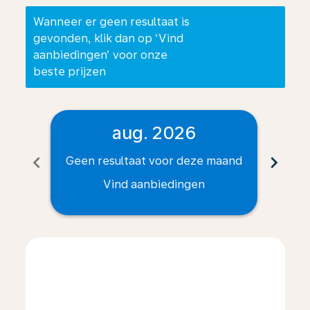
Wanneer er geen resultaat is
gevonden, klik dan op ‘Vind
aanbiedingen’ voor onze
beste prijzen
aug. 2026
chevron_left
chevron_right
Geen resultaat voor deze maand
Geen
Vind aanbiedingen
Displaying fares for augustus-2026