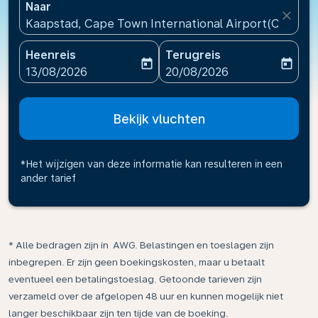
Naar
close
Kaapstad, Cape Town International Airport(CPT), Zu
Heenreis
Terugreis
today
today
fc-booking-departure-date-aria-label
fc-booking-return-date-ari
13/08/2026
20/08/2026
Bekijk vluchten
*Het wijzigen van deze informatie kan resulteren in een
ander tarief
* Alle bedragen zijn in AWG. Belastingen en toeslagen zijn
inbegrepen. Er zijn geen boekingskosten, maar u betaalt
eventueel een betalingstoeslag. Getoonde tarieven zijn
verzameld over de afgelopen 48 uur en kunnen mogelijk niet
langer beschikbaar zijn ten tijde van de boeking.