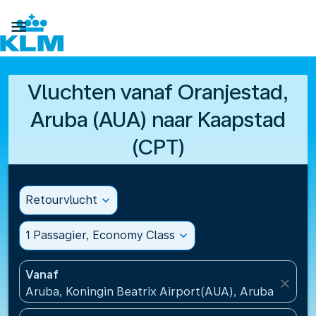

Vluchten vanaf Oranjestad,
Aruba (AUA) naar Kaapstad
(CPT)
Retourvlucht
expand_more
1 Passagier, Economy Class
expand_more
Vanaf
close
Aruba, Koningin Beatrix Airport(AUA), Aruba