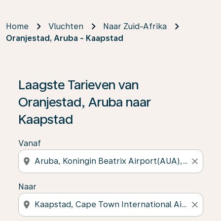
Home
Vluchten
Naar Zuid-Afrika
Oranjestad, Aruba - Kaapstad
Wanneer er geen resultaat is gevonden, klik dan op ‘V
Laagste Tarieven van
Oranjestad, Aruba naar
Kaapstad
Vanaf
location_on
close
Naar
location_on
close