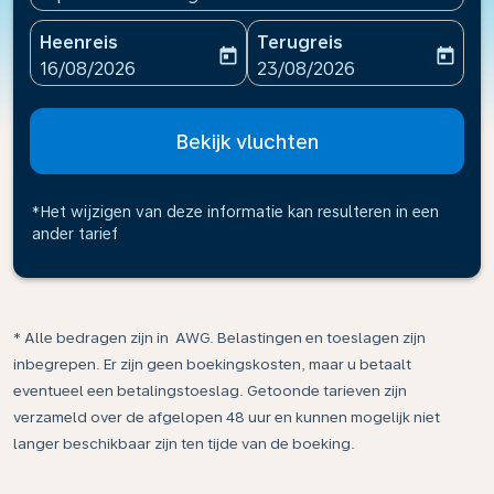
Heenreis
Terugreis
today
today
fc-booking-departure-date-aria-label
fc-booking-return-date-ari
16/08/2026
23/08/2026
Bekijk vluchten
*Het wijzigen van deze informatie kan resulteren in een
ander tarief
* Alle bedragen zijn in AWG. Belastingen en toeslagen zijn
inbegrepen. Er zijn geen boekingskosten, maar u betaalt
eventueel een betalingstoeslag. Getoonde tarieven zijn
verzameld over de afgelopen 48 uur en kunnen mogelijk niet
langer beschikbaar zijn ten tijde van de boeking.