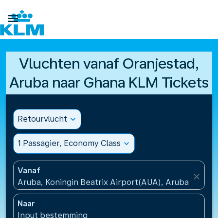

Vluchten vanaf Oranjestad,
Aruba naar Ghana KLM Tickets
Retourvlucht
expand_more
1 Passagier, Economy Class
expand_more
Vanaf
close
Aruba, Koningin Beatrix Airport(AUA), Aruba
Naar
Input bestemming