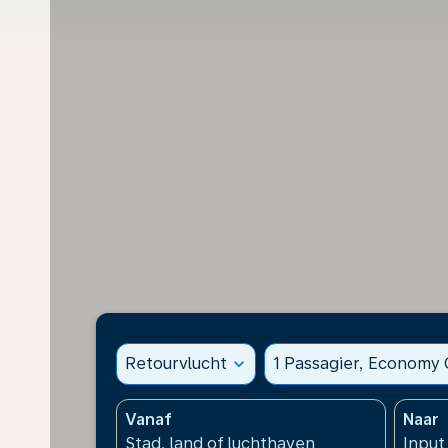
Retourvlucht
expand_more
1 Passagier, Economy 
Vanaf
Naar