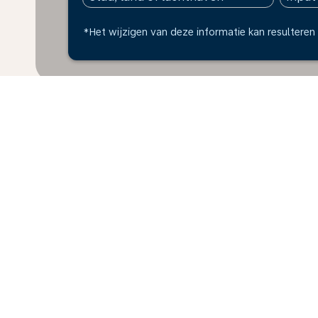
*Het wijzigen van deze informatie kan resulteren 
* Alle bedragen zijn in AWG. Belastingen en toeslage
verzameld over de afgelopen 48 uur en kunnen mogelij
Home
Vluchten
Naar Saoedi-Arab