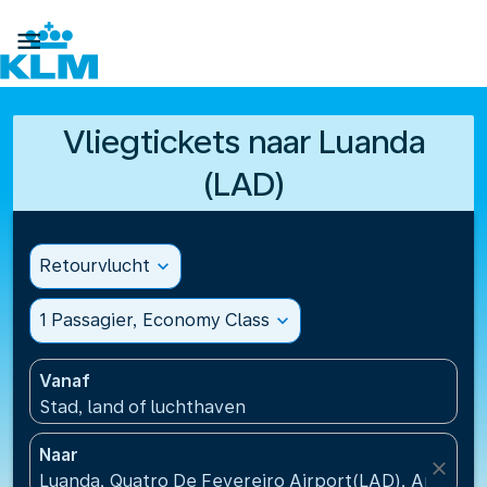

Vliegtickets naar Luanda
(LAD)
Retourvlucht
expand_more
1 Passagier, Economy Class
expand_more
Vanaf
Stad, land of luchthaven
Naar
close
Luanda, Quatro De Fevereiro Airport(LAD), Angola