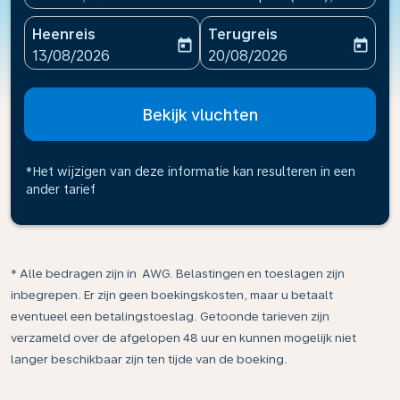
Heenreis
Terugreis
today
today
fc-booking-departure-date-aria-label
fc-booking-return-date-ari
13/08/2026
20/08/2026
Bekijk vluchten
*Het wijzigen van deze informatie kan resulteren in een
ander tarief
* Alle bedragen zijn in AWG. Belastingen en toeslagen zijn
inbegrepen. Er zijn geen boekingskosten, maar u betaalt
eventueel een betalingstoeslag. Getoonde tarieven zijn
verzameld over de afgelopen 48 uur en kunnen mogelijk niet
langer beschikbaar zijn ten tijde van de boeking.