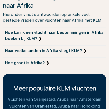
naar Afrika
Hieronder vindt u antwoorden op enkele veel
gestelde vragen over vluchten naar Afrika met KLM.
Hoe kan ik een vlucht naar bestemmingen in Afrika
boeken bij KLM?
Een vlucht naar Afrika boekt u eenvoudig via de
Naar welke landen in Afrika vliegt KLM?
officiële website van KLM. Bekijk alle
mogelijkheden en opties voor de door u
KLM vliegt naar diverse landen in Afrika,
Hoe groot is Afrika?
gewenste datum en reisgezelschap.
waaronder populaire bestemmingen in Kenia,
Tanzania, Ghana, Zuid-Afrika, Nigeria, Oeganda
Afrika is het op een na grootste continent ter
en Rwanda.
wereld, met een oppervlakte van ongeveer 30
miljoen vierkante kilometer.
Meer populaire KLM vluchten
Vluchten van Oranjestad, Aruba naar Amsterdam
Vluchten van Oranjestad, Aruba naar Hongkong