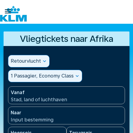

Vliegtickets naar Afrika
Retourvlucht
expand_more
1 Passagier, Economy Class
expand_more
Vanaf
Stad, land of luchthaven
Naar
Input bestemming
Heenreis
Terugreis