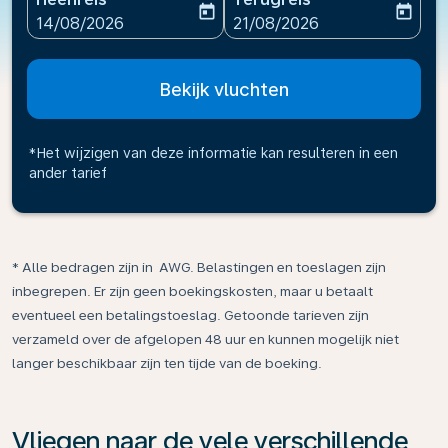
today
today
fc-booking-departure-date-aria-label
fc-booking-return-date-ari
14/08/2026
21/08/2026
Bekijk vluchten
*Het wijzigen van deze informatie kan resulteren in een
ander tarief
* Alle bedragen zijn in AWG. Belastingen en toeslagen zijn
inbegrepen. Er zijn geen boekingskosten, maar u betaalt
eventueel een betalingstoeslag. Getoonde tarieven zijn
verzameld over de afgelopen 48 uur en kunnen mogelijk niet
langer beschikbaar zijn ten tijde van de boeking.
Vliegen naar de vele verschillende