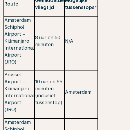
Gemiddelde
Mogelijke
Route
vliegtijd
tussenstops*
Amsterdam
Schiphol
Airport –
8 uur en 50
Kilimanjaro
N/A
minuten
International
Airport
(JRO)
Brussel
Airport –
10 uur en 55
Kilimanjaro
minuten
Amsterdam
International
(inclusief
Airport
tussenstop)
(JRO)
Amsterdam
Schiphol