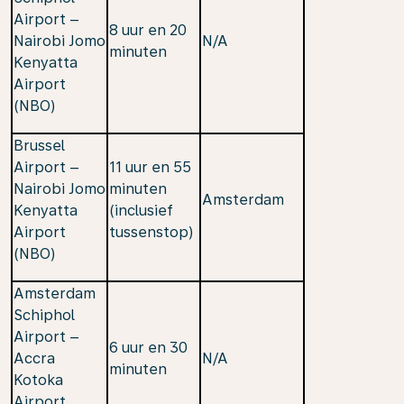
Airport –
8 uur en 20
Nairobi Jomo
N/A
minuten
Kenyatta
Airport
(NBO)
Brussel
Airport –
11 uur en 55
Nairobi Jomo
minuten
Amsterdam
Kenyatta
(inclusief
Airport
tussenstop)
(NBO)
Amsterdam
Schiphol
Airport –
6 uur en 30
Accra
N/A
minuten
Kotoka
Airport